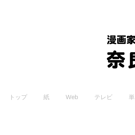
トップ
紙
Web
テレビ
単