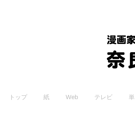
トップ
紙
Web
テレビ
単